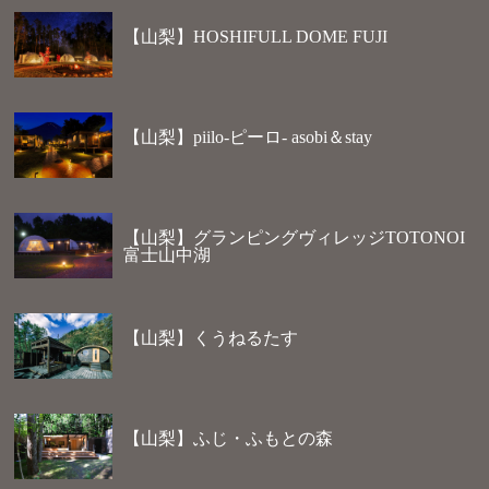
【山梨】HOSHIFULL DOME FUJI
【山梨】piilo-ピーロ- asobi＆stay
【山梨】グランピングヴィレッジTOTONOI
富士山中湖
【山梨】くうねるたす
【山梨】ふじ・ふもとの森