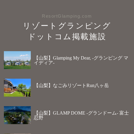
ResortGlamping.com
リゾートグランピング
ドットコム掲載施設
【山梨】Glamping My Dear, -グランピング マ
イディア-
【山梨】なごみリゾートRun八ヶ岳
【山梨】GLAMP DOME -グランドーム- 富士
忍野